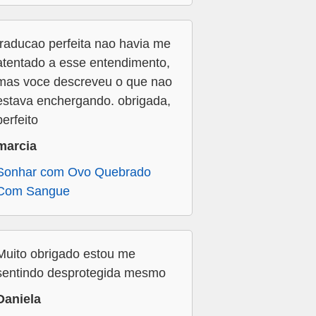
traducao perfeita nao havia me
atentado a esse entendimento,
mas voce descreveu o que nao
estava enchergando. obrigada,
perfeito
marcia
Sonhar com Ovo Quebrado
Com Sangue
Muito obrigado estou me
sentindo desprotegida mesmo
Daniela