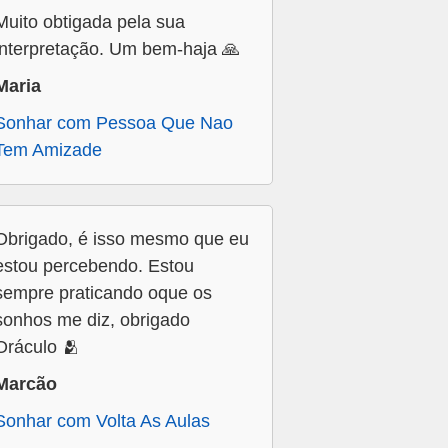
Muito obtigada pela sua
interpretação. Um bem-haja 🙏
Maria
Sonhar com Pessoa Que Nao
Tem Amizade
Obrigado, é isso mesmo que eu
estou percebendo. Estou
sempre praticando oque os
sonhos me diz, obrigado
Oráculo 🫂
Marcão
Sonhar com Volta As Aulas