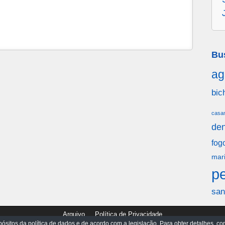
Bu
ag
bic
casa
den
fog
mar
p
san
Arquivo
Política de Privacidade
ósitos da política de dados e de acordo com a legislação. Para obter detalhes, con