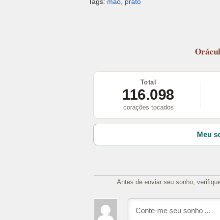
Tags:
mao
,
prato
Orácu
Total
116.098
corações tocados
Meu so
Antes de enviar seu sonho, verifiqu