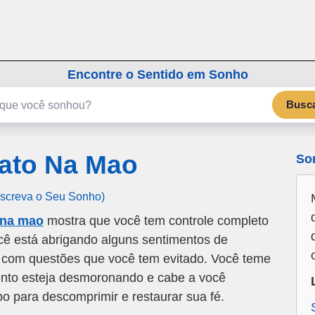
emSonho.com
Os sonhos significam mais
Encontre o Sentido em Sonho
Busc
ato Na Mao
So
Escreva o Seu Sonho)
 na mao
mostra que você tem controle completo
cê está abrigando alguns sentimentos de
r com questões que você tem evitado. Você teme
ento esteja desmoronando e cabe a você
po para descomprimir e restaurar sua fé.