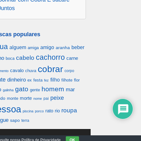
Juntos
scas populares
ua
alguem
amigo
beber
aranha
amiga
cachorro
cabelo
ho
carne
boca
cobrar
cavalo
chuva
corpo
mento
te
dinheiro
filho
festa
filhote
flor
ex
fez
gato
homem
mar
o
gente
galinha
peixe
morte
ido
monte
pai
nome
essoa
roupa
rato
rio
piscina
porco
gue
sapo
terra
sulte nossa Política de Privacidade.
OK