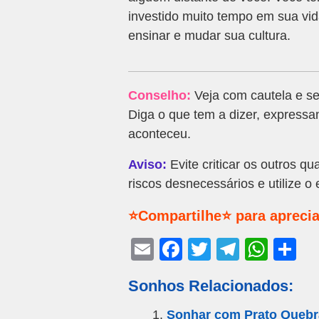
investido muito tempo em sua vid
ensinar e mudar sua cultura.
Conselho:
Veja com cautela e sem
Diga o que tem a dizer, express
aconteceu.
Aviso:
Evite criticar os outros q
riscos desnecessários e utilize o
⭐Compartilhe⭐ para aprecia
E
F
T
T
W
S
m
a
wi
el
h
h
Sonhos Relacionados:
ail
c
tt
e
at
ar
e
er
gr
s
e
Sonhar com Prato Queb