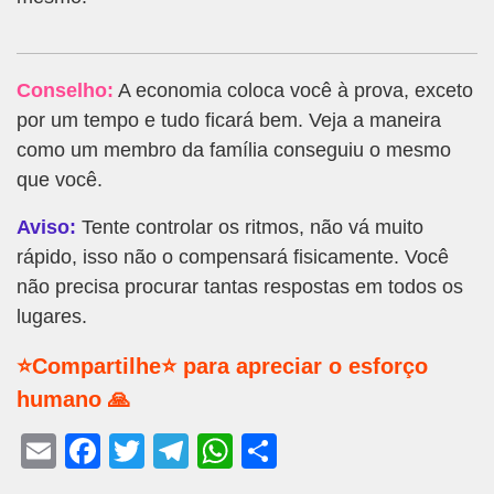
Conselho:
A economia coloca você à prova, exceto
por um tempo e tudo ficará bem. Veja a maneira
como um membro da família conseguiu o mesmo
que você.
Aviso:
Tente controlar os ritmos, não vá muito
rápido, isso não o compensará fisicamente. Você
não precisa procurar tantas respostas em todos os
lugares.
⭐Compartilhe⭐ para apreciar o esforço
humano 🙏
E
F
T
T
W
S
m
a
wi
el
h
h