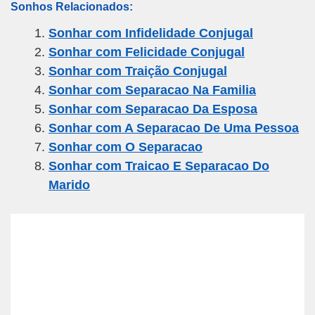
Sonhos Relacionados:
ail
c
tt
e
at
ar
Sonhar com Infidelidade Conjugal
e
er
gr
s
e
Sonhar com Felicidade Conjugal
b
a
A
Sonhar com Traição Conjugal
o
m
p
Sonhar com Separacao Na Familia
o
p
Sonhar com Separacao Da Esposa
k
Sonhar com A Separacao De Uma Pessoa
Sonhar com O Separacao
Sonhar com Traicao E Separacao Do
Marido