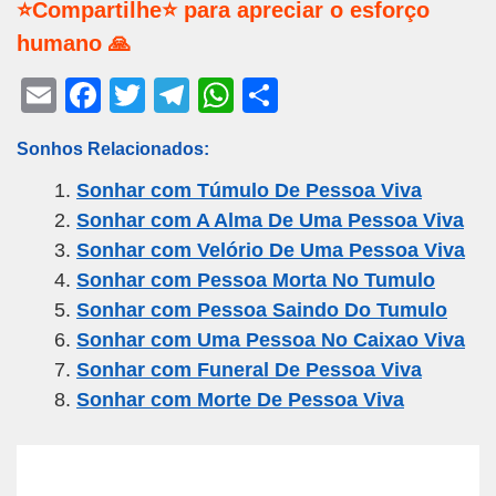
⭐Compartilhe⭐ para apreciar o esforço
humano 🙏
E
F
T
T
W
S
m
a
wi
el
h
h
Sonhos Relacionados:
ail
c
tt
e
at
ar
Sonhar com Túmulo De Pessoa Viva
e
er
gr
s
e
Sonhar com A Alma De Uma Pessoa Viva
b
a
A
Sonhar com Velório De Uma Pessoa Viva
o
m
p
Sonhar com Pessoa Morta No Tumulo
o
p
Sonhar com Pessoa Saindo Do Tumulo
k
Sonhar com Uma Pessoa No Caixao Viva
Sonhar com Funeral De Pessoa Viva
Sonhar com Morte De Pessoa Viva