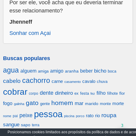
Por ser ele, você acha que eu deveria terminar
esse relacionamento?
Jhenneff
Sonhar com Açai
Buscas populares
agua
alguem
amigo
beber
bicho
aranha
amiga
boca
cachorro
cabelo
carne
cavalo
chuva
casamento
cobrar
dente
dinheiro
filho
festa
filhote
flor
corpo
ex
fez
gato
homem
mar
fogo
morte
gente
marido
monte
galinha
pessoa
roupa
peixe
rato
rio
pai
nome
piscina
porco
sangue
sapo
terra
3
Posicionamos cookies limitados aos propósitos da política de dados e de aco