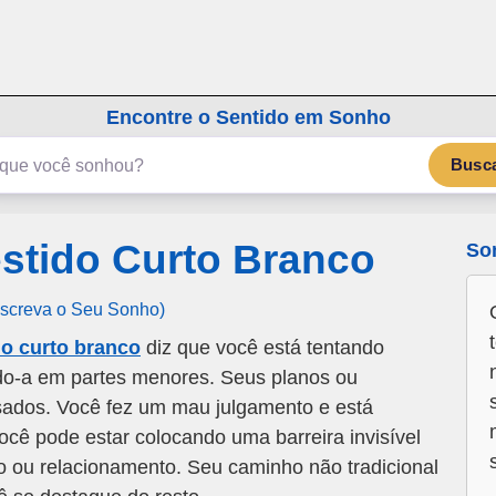
emSonho.com
Os sonhos significam mais
Encontre o Sentido em Sonho
Busc
stido Curto Branco
So
Escreva o Seu Sonho)
o curto branco
diz que você está tentando
indo-a em partes menores. Seus planos ou
asados. Você fez um mau julgamento e está
cê pode estar colocando uma barreira invisível
o ou relacionamento. Seu caminho não tradicional