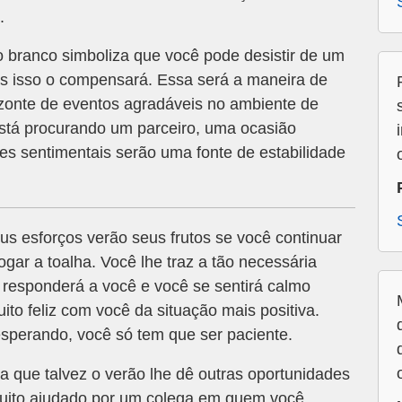
.
 branco simboliza que você pode desistir de um
s isso o compensará. Essa será a maneira de
izonte de eventos agradáveis no ambiente de
está procurando um parceiro, uma ocasião
ões sentimentais serão uma fonte de estabilidade
us esforços verão seus frutos se você continuar
gar a toalha. Você lhe traz a tão necessária
ca responderá a você e você se sentirá calmo
to feliz com você da situação mais positiva.
sperando, você só tem que ser paciente.
ca que talvez o verão lhe dê outras oportunidades
muito ajudado por um colega em quem você