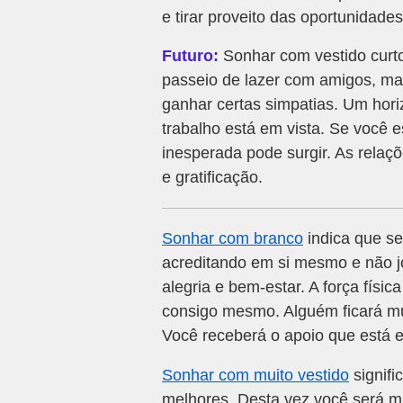
e tirar proveito das oportunidades
Futuro:
Sonhar com vestido curto
passeio de lazer com amigos, ma
ganhar certas simpatias. Um hor
trabalho está em vista. Se você 
inesperada pode surgir. As relaç
e gratificação.
Sonhar com branco
indica que se
acreditando em si mesmo e não jo
alegria e bem-estar. A força físi
consigo mesmo. Alguém ficará mui
Você receberá o apoio que está e
Sonhar com muito vestido
signifi
melhores. Desta vez você será 