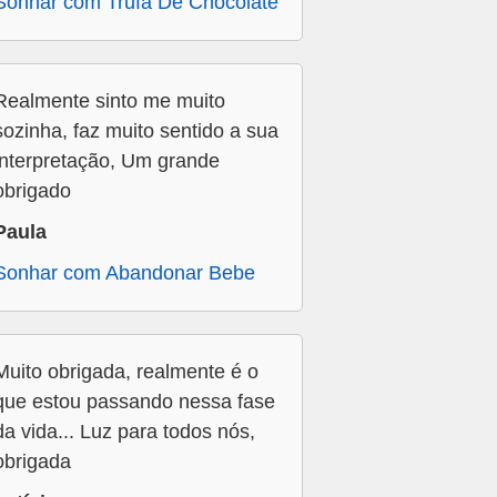
Sonhar com Trufa De Chocolate
Realmente sinto me muito
sozinha, faz muito sentido a sua
interpretação, Um grande
obrigado
Paula
Sonhar com Abandonar Bebe
Muito obrigada, realmente é o
que estou passando nessa fase
da vida... Luz para todos nós,
obrigada