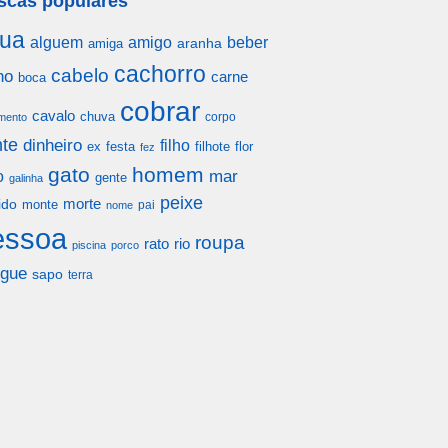
scas populares
ua
alguem
amigo
beber
aranha
amiga
cachorro
cabelo
ho
carne
boca
cobrar
cavalo
chuva
corpo
mento
te
dinheiro
filho
festa
filhote
flor
ex
fez
gato
homem
mar
o
gente
galinha
peixe
morte
ido
monte
pai
nome
essoa
roupa
rato
rio
piscina
porco
gue
sapo
terra