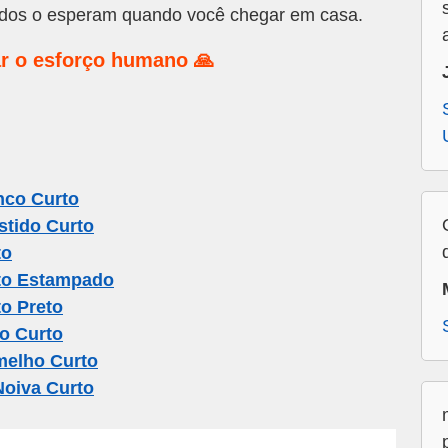
dos o esperam quando você chegar em casa.
r o esforço humano 🙏
nco Curto
stido Curto
to
to Estampado
o Preto
o Curto
melho Curto
Noiva Curto