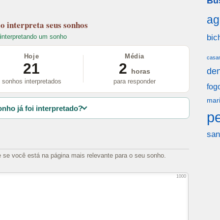
Bu
ag
lo
interpreta seus sonhos
interpretando um sonho
bic
Hoje
Média
casa
21
2
den
horas
sonhos interpretados
para responder
fog
mar
nho já foi interpretado?
p
san
e se você está na página mais relevante para o seu sonho.
1000