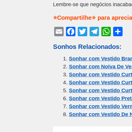
Lembre-se que negócios inacaba
⭐Compartilhe⭐ para aprecia
E
F
T
T
W
S
m
a
wi
el
h
h
Sonhos Relacionados:
ail
c
tt
e
at
ar
e
er
gr
s
e
Sonhar com Vestido Bra
Sonhar com Noiva De Ve
b
a
A
Sonhar com Vestido Cur
o
m
p
Sonhar com Vestido Cur
o
p
Sonhar com Vestido Curt
k
Sonhar com Vestido Pret
Sonhar com Vestido Ver
Sonhar com Vestido De 