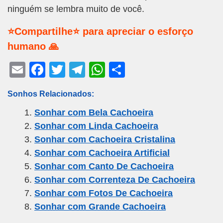
ninguém se lembra muito de você.
⭐Compartilhe⭐ para apreciar o esforço
humano 🙏
E
F
T
T
W
S
m
a
wi
el
h
h
Sonhos Relacionados:
ail
c
tt
e
at
ar
Sonhar com Bela Cachoeira
e
er
gr
s
e
Sonhar com Linda Cachoeira
b
a
A
Sonhar com Cachoeira Cristalina
o
m
p
Sonhar com Cachoeira Artificial
o
p
Sonhar com Canto De Cachoeira
k
Sonhar com Correnteza De Cachoeira
Sonhar com Fotos De Cachoeira
Sonhar com Grande Cachoeira