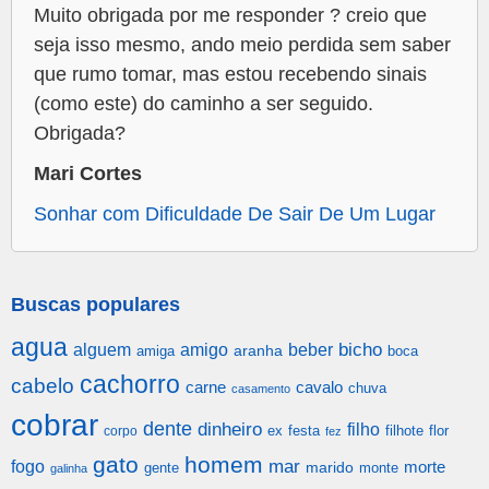
Muito obrigada por me responder ? creio que
seja isso mesmo, ando meio perdida sem saber
que rumo tomar, mas estou recebendo sinais
(como este) do caminho a ser seguido.
Obrigada?
Mari Cortes
Sonhar com Dificuldade De Sair De Um Lugar
Buscas populares
agua
alguem
amigo
beber
bicho
aranha
amiga
boca
cachorro
cabelo
carne
cavalo
chuva
casamento
cobrar
dente
dinheiro
filho
festa
filhote
flor
corpo
ex
fez
gato
homem
mar
fogo
morte
gente
marido
monte
galinha