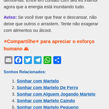
demoli-las. Entre em contato com seu eu interior
agora que a energia está inundando tudo.
Aviso:
Se você tiver que frear e descansar, não
deixe que outros o arrastem. Tente não exagerar
com alimentos ou álcool.
⭐Compartilhe⭐ para apreciar o esforço
humano 🙏
E
F
T
T
W
S
m
a
wi
el
h
h
Sonhos Relacionados:
ail
c
tt
e
at
ar
Sonhar com Martelo
e
er
gr
s
e
Sonhar com Martelo De Ferro
b
a
A
Sonhar com Alguem Jogando Martelo
o
m
p
Sonhar com Martelo Caindo
o
p
Sonhar com Martelo Pequeno