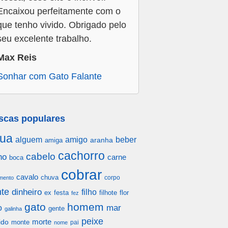
Encaixou perfeitamente com o
que tenho vivido. Obrigado pelo
seu excelente trabalho.
Max Reis
Sonhar com Gato Falante
scas populares
ua
alguem
amigo
beber
aranha
amiga
cachorro
cabelo
ho
carne
boca
cobrar
cavalo
chuva
corpo
mento
te
dinheiro
filho
festa
filhote
flor
ex
fez
gato
homem
mar
o
gente
galinha
peixe
morte
ido
monte
pai
nome