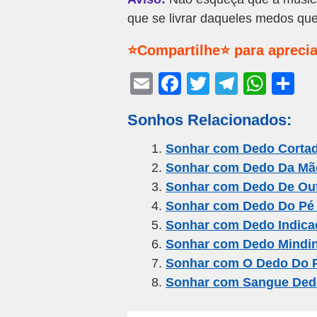
que se livrar daqueles medos qu
⭐Compartilhe⭐ para aprecia
E
F
T
T
W
S
m
a
wi
el
h
h
Sonhos Relacionados:
ail
c
tt
e
at
ar
e
er
gr
s
e
Sonhar com Dedo Cortad
Sonhar com Dedo Da Mã
b
a
A
Sonhar com Dedo De Out
o
m
p
Sonhar com Dedo Do Pé
o
p
Sonhar com Dedo Indica
k
Sonhar com Dedo Mindi
Sonhar com O Dedo Do 
Sonhar com Sangue Ded