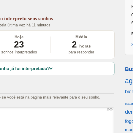
lo
interpreta seus sonhos
 pela última vez há 11 minutos
Hoje
Média
23
2
horas
sonhos interpretados
para responder
nho já foi interpretado?
Bu
ag
bic
e se você está na página mais relevante para o seu sonho.
casa
1000
den
fog
mar