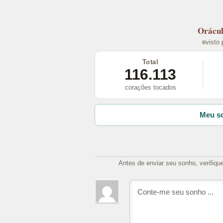
Orácu
visto
Total
116.113
corações tocados
Meu so
Antes de enviar seu sonho, verifiqu