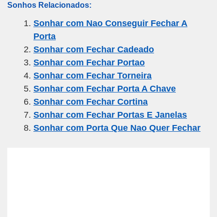
Sonhos Relacionados:
ail
c
tt
e
at
ar
Sonhar com Nao Conseguir Fechar A
e
er
gr
s
e
Porta
b
a
A
Sonhar com Fechar Cadeado
o
m
p
Sonhar com Fechar Portao
o
p
Sonhar com Fechar Torneira
k
Sonhar com Fechar Porta A Chave
Sonhar com Fechar Cortina
Sonhar com Fechar Portas E Janelas
Sonhar com Porta Que Nao Quer Fechar