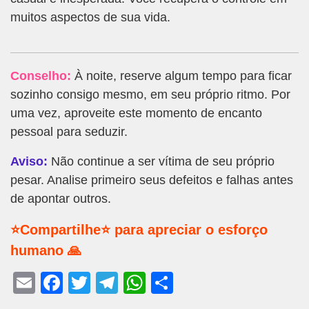
muitos aspectos de sua vida.
Conselho:
À noite, reserve algum tempo para ficar
sozinho consigo mesmo, em seu próprio ritmo. Por
uma vez, aproveite este momento de encanto
pessoal para seduzir.
Aviso:
Não continue a ser vítima de seu próprio
pesar. Analise primeiro seus defeitos e falhas antes
de apontar outros.
⭐Compartilhe⭐ para apreciar o esforço
humano 🙏
E
F
T
T
W
S
m
a
wi
el
h
h