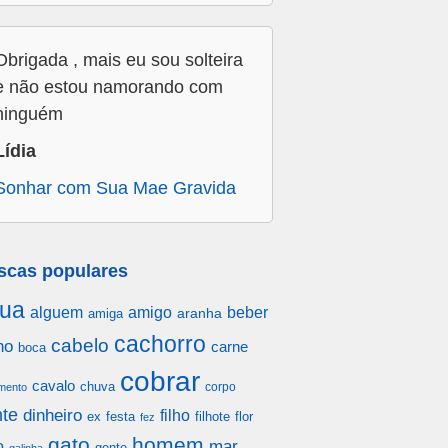
Obrigada , mais eu sou solteira
e não estou namorando com
ninguém
Lídia
Sonhar com Sua Mae Gravida
scas populares
ua
alguem
amigo
beber
aranha
amiga
cachorro
cabelo
ho
carne
boca
cobrar
cavalo
chuva
corpo
mento
te
dinheiro
filho
festa
filhote
flor
ex
fez
gato
homem
mar
o
gente