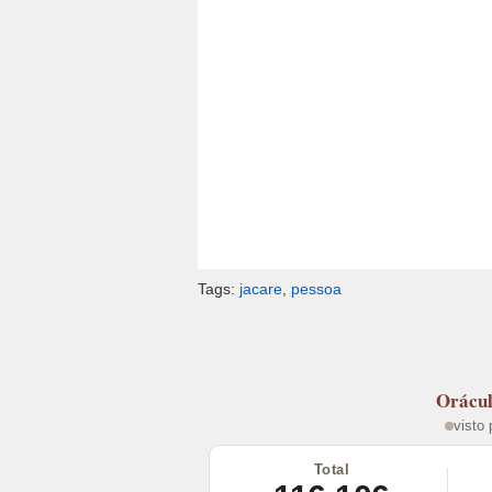
Tags:
jacare
,
pessoa
Orácu
visto
Total