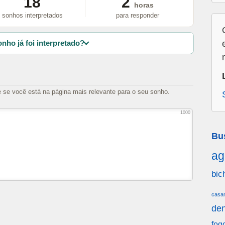
18
2
horas
sonhos interpretados
para responder
nho já foi interpretado?
e se você está na página mais relevante para o seu sonho.
1000
Bu
ag
bic
casa
den
fog