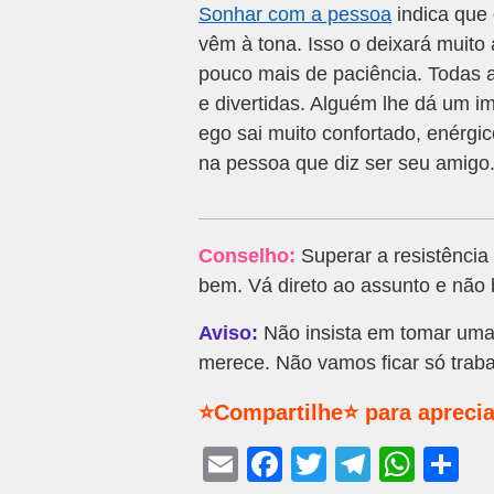
Sonhar com a pessoa
indica que 
vêm à tona. Isso o deixará muito 
pouco mais de paciência. Todas a
e divertidas. Alguém lhe dá um im
ego sai muito confortado, enérgic
na pessoa que diz ser seu amigo
Conselho:
Superar a resistência
bem. Vá direto ao assunto e não b
Aviso:
Não insista em tomar uma
merece. Não vamos ficar só trab
⭐Compartilhe⭐ para aprecia
E
F
T
T
W
S