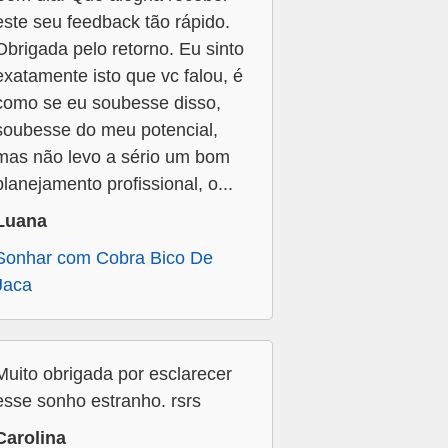
este seu feedback tão rápido.
Obrigada pelo retorno. Eu sinto
exatamente isto que vc falou, é
como se eu soubesse disso,
soubesse do meu potencial,
mas não levo a sério um bom
planejamento profissional, o...
Luana
Sonhar com Cobra Bico De
Jaca
Muito obrigada por esclarecer
esse sonho estranho. rsrs
Carolina