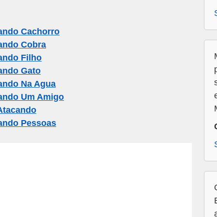
ando Cachorro
ando Cobra
ando Filho
ando Gato
ando Na Agua
cando Um Amigo
Atacando
ando Pessoas