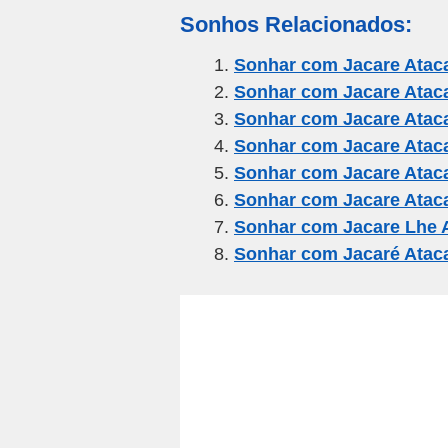
m
a
wi
el
h
h
Sonhos Relacionados:
ail
c
tt
e
at
ar
e
er
gr
s
e
Sonhar com Jacare Atac
Sonhar com Jacare Atac
b
a
A
Sonhar com Jacare Atac
o
m
p
Sonhar com Jacare Atac
o
p
Sonhar com Jacare Atac
k
Sonhar com Jacare Ata
Sonhar com Jacare Lhe 
Sonhar com Jacaré Atac