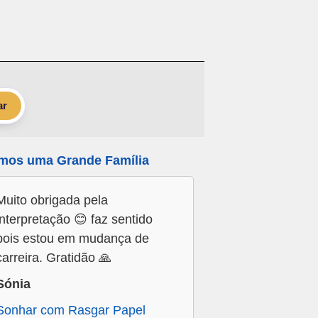
ar
mos uma Grande Família
Muito obrigada pela
interpretação 😊 faz sentido
pois estou em mudança de
carreira. Gratidão 🙏
Sónia
Sonhar com Rasgar Papel