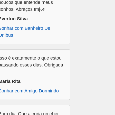
poucos que entende meus
sonhos! Abraços tmj🤝
Everton Silva
Sonhar com Banheiro De
Onibus
Isso é exatamente o que estou
passando esses dias. Obrigada
Maria Rita
Sonhar com Amigo Dormindo
Bom dia. Que alegria receber