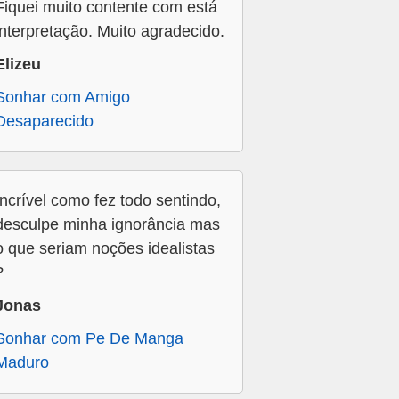
Fiquei muito contente com está
interpretação. Muito agradecido.
Elizeu
Sonhar com Amigo
Desaparecido
Incrível como fez todo sentindo,
desculpe minha ignorância mas
o que seriam noções idealistas
?
Jonas
Sonhar com Pe De Manga
Maduro