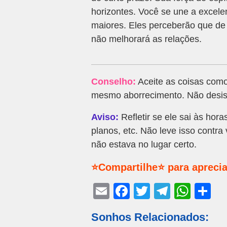
horizontes. Você se une a excele
maiores. Eles perceberão que de 
não melhorará as relações.
Conselho:
Aceite as coisas como
mesmo aborrecimento. Não desist
Aviso:
Refletir se ele sai às hor
planos, etc. Não leve isso contr
não estava no lugar certo.
⭐Compartilhe⭐ para aprecia
E
F
T
T
W
S
m
a
wi
el
h
h
Sonhos Relacionados:
ail
c
tt
e
at
ar