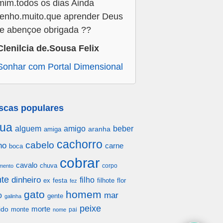
mim.todos os dias Ainda
tenho.muito.que aprender Deus
te abençoe obrigada ??
Clenilcia de.Sousa Felix
Sonhar com Portal Dimensional
scas populares
ua
alguem
amigo
beber
aranha
amiga
cachorro
cabelo
ho
carne
boca
cobrar
cavalo
chuva
corpo
mento
te
dinheiro
filho
festa
filhote
flor
ex
fez
gato
homem
mar
o
gente
galinha
peixe
morte
ido
monte
pai
nome