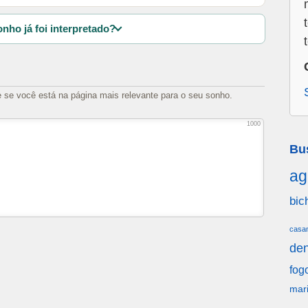
nho já foi interpretado?
e se você está na página mais relevante para o seu sonho.
1000
Bu
ag
bic
casa
den
fog
mar