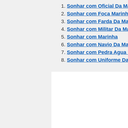
e
er
gr
s
e
Sonhar com Oficial Da M
Sonhar com Foca Marin
b
a
A
Sonhar com Farda Da Ma
o
m
p
Sonhar com Militar Da M
o
p
Sonhar com Marinha
k
Sonhar com Navio Da Ma
Sonhar com Pedra Agua 
Sonhar com Uniforme Da