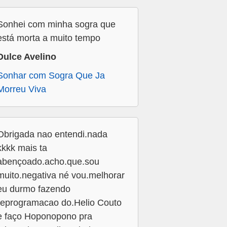
Sonhei com minha sogra que
está morta a muito tempo
Dulce Avelino
Sonhar com Sogra Que Ja
Morreu Viva
Obrigada nao entendi.nada
kkkk mais ta
abençoado.acho.que.sou
muito.negativa né vou.melhorar
eu durmo fazendo
reprogramacao do.Helio Couto
e faço Hoponopono pra