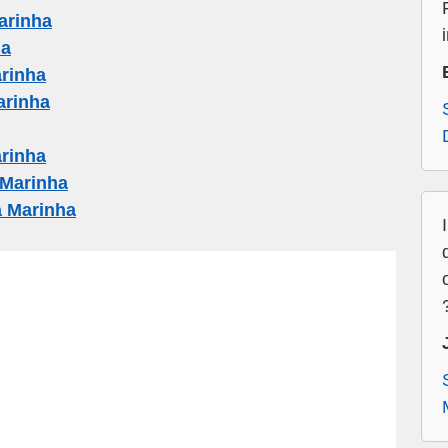
arinha
ha
rinha
arinha
rinha
Marinha
 Marinha