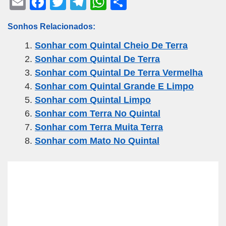
E
F
T
T
W
S
m
a
wi
el
h
h
Sonhos Relacionados:
ail
c
tt
e
at
ar
Sonhar com Quintal Cheio De Terra
e
er
gr
s
e
Sonhar com Quintal De Terra
b
a
A
Sonhar com Quintal De Terra Vermelha
o
m
p
Sonhar com Quintal Grande E Limpo
o
p
Sonhar com Quintal Limpo
k
Sonhar com Terra No Quintal
Sonhar com Terra Muita Terra
Sonhar com Mato No Quintal