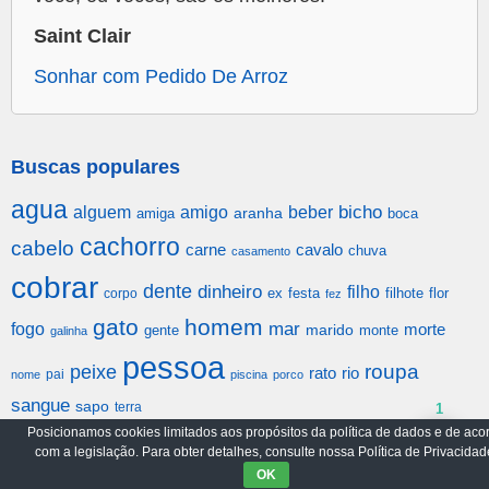
Saint Clair
Sonhar com Pedido De Arroz
Buscas populares
agua
alguem
amigo
beber
bicho
aranha
amiga
boca
cachorro
cabelo
carne
cavalo
chuva
casamento
cobrar
dente
dinheiro
filho
festa
filhote
flor
corpo
ex
fez
gato
homem
mar
fogo
morte
gente
marido
monte
galinha
pessoa
roupa
peixe
rato
rio
pai
nome
piscina
porco
sangue
sapo
terra
1
Posicionamos cookies limitados aos propósitos da política de dados e de aco
com a legislação. Para obter detalhes, consulte nossa Política de Privacidad
Arquivo
Política de Privacidade
OK
© 2017-2026
emSonho.com
|
Todos os Direitos Reservado.