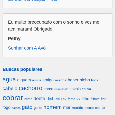
Eu muito preocupado com o sonho e vcs me
acalmaram! Obrigado!
Pethy
Sonhar com A Avô
Buscas populares
agua
alguem
amigo
beber
bicho
aranha
amiga
boca
cachorro
cabelo
carne
cavalo
chuva
casamento
cobrar
dente
dinheiro
filho
festa
filhote
flor
corpo
ex
fez
gato
homem
mar
fogo
morte
gente
marido
monte
galinha