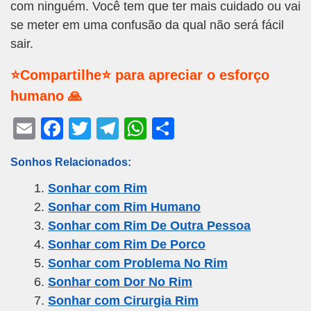
com ninguém. Você tem que ter mais cuidado ou vai
se meter em uma confusão da qual não será fácil
sair.
⭐Compartilhe⭐ para apreciar o esforço
humano 🙏
E
F
T
T
W
S
m
a
wi
el
h
h
Sonhos Relacionados:
ail
c
tt
e
at
ar
Sonhar com Rim
e
er
gr
s
e
Sonhar com Rim Humano
b
a
A
Sonhar com Rim De Outra Pessoa
o
m
p
Sonhar com Rim De Porco
o
p
Sonhar com Problema No Rim
k
Sonhar com Dor No Rim
Sonhar com Cirurgia Rim