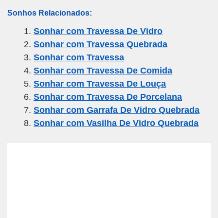
m
a
wi
el
h
h
Sonhos Relacionados:
ail
c
tt
e
at
ar
Sonhar com Travessa De Vidro
e
er
gr
s
e
Sonhar com Travessa Quebrada
b
a
A
Sonhar com Travessa
o
m
p
Sonhar com Travessa De Comida
o
p
Sonhar com Travessa De Louça
k
Sonhar com Travessa De Porcelana
Sonhar com Garrafa De Vidro Quebrada
Sonhar com Vasilha De Vidro Quebrada