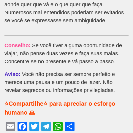
aonde quer que vá e o que quer que faça.
Numerosos mal-entendidos poderiam ser evitados
se você se expressasse sem ambigüidade.
Conselho:
Se você tiver alguma oportunidade de
viajar, não pense duas vezes e faça suas malas.
Concentre-se no presente e vá passo a passo.
Aviso:
Você não precisa ser sempre perfeito e
merece uma pausa e um pouco de lazer. Não
revelar segredos ou informações privilegiadas.
⭐Compartilhe⭐ para apreciar o esforço
humano 🙏
E
F
T
T
W
S