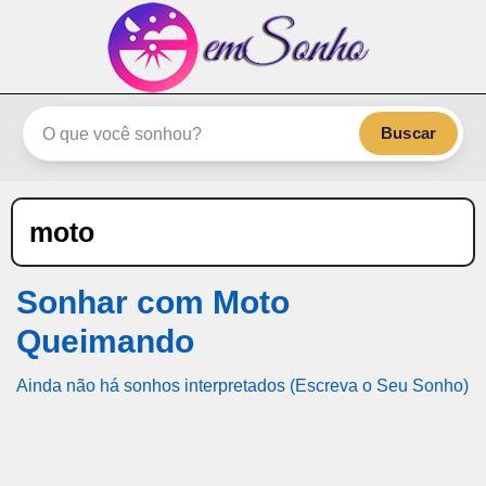
emSonho.com
Os sonhos significam mais
Buscar
moto
Sonhar com Moto
Queimando
Ainda não há sonhos interpretados (Escreva o Seu Sonho)