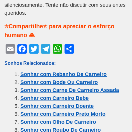
silenciosamente. Tente não discutir com seus entes
queridos.
⭐Compartilhe⭐ para apreciar o esforço
humano 🙏
E
F
T
T
W
S
m
a
wi
el
h
h
Sonhos Relacionados:
ail
c
tt
e
at
ar
Sonhar com Rebanho De Carneiro
e
er
gr
s
e
Sonhar com Bode Ou Carneiro
b
a
A
Sonhar com Carne De Carneiro Assada
o
m
p
Sonhar com Carneiro Bebe
o
p
Sonhar com Carneiro Doente
k
Sonhar com Carneiro Preto Morto
Sonhar com Olho De Carneiro
Sonhar com Roubo De Carneiro