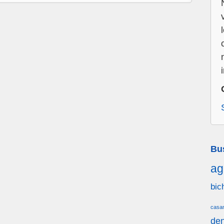
Bu
ag
bic
casa
den