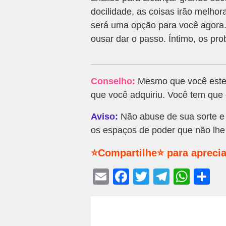
docilidade, as coisas irão melhor
será uma opção para você agora. V
ousar dar o passo. Íntimo, os pro
Conselho:
Mesmo que você esteja
que você adquiriu. Você tem que
Aviso:
Não abuse de sua sorte e 
os espaços de poder que não lhe
⭐Compartilhe⭐ para aprecia
E
F
T
T
W
S
m
a
wi
el
h
h
ail
c
tt
e
at
ar
e
er
gr
s
e