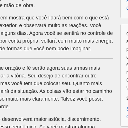
l e mão-de-obra.
em mostra que você lidará bem com o que está
xterior, e observará muito as reações. Você
alguns dias. Agora você se sentirá no controle de
or conta própria, voltará com muito mais energia
 de formas que você nem pode imaginar.
ue oração e fé serão agora suas armas mais
r a vitória. Seu desejo de encontrar outro
 mas você tem que colocar seu. Quanto mais
sairá da situação. As coisas vão estar no caminho
so muito mais claramente. Talvez você possa
arde.
desenvolverá maior astúcia, discernimento,
cesso econômico. Se você mostrar alguma