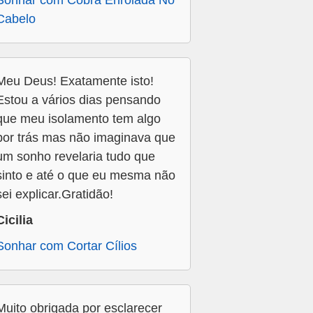
Sonhar com Cobra Enrolada No
Cabelo
Meu Deus! Exatamente isto!
Estou a vários dias pensando
que meu isolamento tem algo
por trás mas não imaginava que
um sonho revelaria tudo que
sinto e até o que eu mesma não
sei explicar.Gratidão!
Cicilia
Sonhar com Cortar Cílios
Muito obrigada por esclarecer