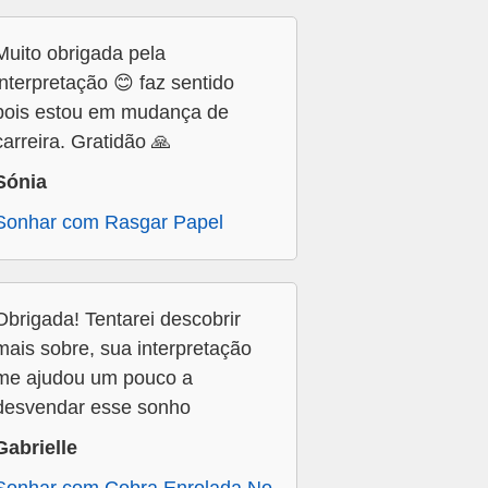
Muito obrigada pela
interpretação 😊 faz sentido
pois estou em mudança de
carreira. Gratidão 🙏
Sónia
Sonhar com Rasgar Papel
Obrigada! Tentarei descobrir
mais sobre, sua interpretação
me ajudou um pouco a
desvendar esse sonho
Gabrielle