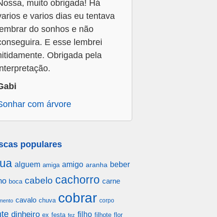
Nossa, muito obrigada! Há
varios e varios dias eu tentava
lembrar do sonhos e não
conseguira. E esse lembrei
nitidamente. Obrigada pela
interpretação.
Gabi
Sonhar com árvore
scas populares
ua
alguem
amigo
beber
aranha
amiga
cachorro
cabelo
ho
carne
boca
cobrar
cavalo
chuva
corpo
mento
te
dinheiro
filho
festa
filhote
flor
ex
fez