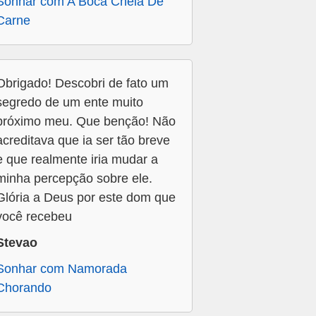
Sonhar com A Boca Cheia De
Carne
Obrigado! Descobri de fato um
segredo de um ente muito
próximo meu. Que benção! Não
acreditava que ia ser tão breve
e que realmente iria mudar a
minha percepção sobre ele.
Glória a Deus por este dom que
você recebeu
Stevao
Sonhar com Namorada
Chorando