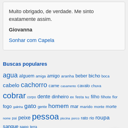
Muito obrigado, de verdade. Me sinto
exatamente assim.
Giovanna
Sonhar com Capela
Buscas populares
agua
alguem
amigo
beber
bicho
aranha
amiga
boca
cachorro
cabelo
carne
cavalo
chuva
casamento
cobrar
dente
dinheiro
filho
festa
filhote
flor
corpo
ex
fez
gato
homem
mar
fogo
morte
gente
marido
monte
galinha
pessoa
roupa
peixe
rato
rio
pai
nome
piscina
porco
sangue
sapo
terra