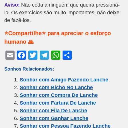
Aviso:
Não ceda a ninguém que queira pressioná-
lo. Os exercícios são muito importantes, não deixe
de fazê-los.
⭐Compartilhe⭐ para apreciar o esforço
humano 🙏
E
F
T
T
W
S
m
a
wi
el
h
h
Sonhos Relacionados:
ail
c
tt
e
at
ar
Sonhar com Amigo Fazendo Lanche
e
er
gr
s
e
Sonhar com Bicho No Lanche
b
a
A
Sonhar com Compra De Lanche
o
m
p
Sonhar com Fartura De Lanche
o
p
Sonhar com Fila De Lanche
k
Sonhar com Ganhar Lanche
Sonhar com Pessoa Fazendo Lanche