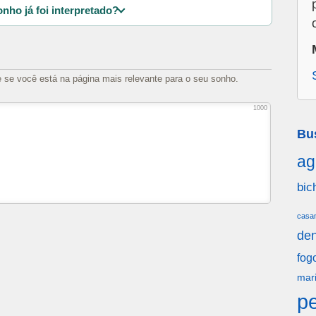
nho já foi interpretado?
e se você está na página mais relevante para o seu sonho.
1000
Bu
ag
bic
casa
den
fog
mar
p