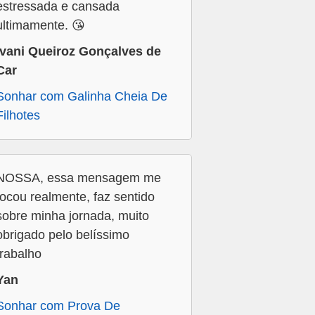
estressada e cansada
ultimamente. 😘
Ivani Queiroz Gonçalves de
Car
Sonhar com Galinha Cheia De
Filhotes
NOSSA, essa mensagem me
tocou realmente, faz sentido
sobre minha jornada, muito
obrigado pelo belíssimo
trabalho
Yan
Sonhar com Prova De