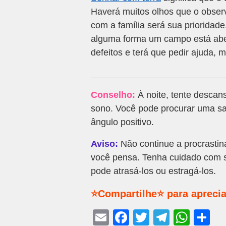
Haverá muitos olhos que o obser
com a família será sua prioridade
alguma forma um campo está aber
defeitos e terá que pedir ajuda, m
Conselho:
À noite, tente descan
sono. Você pode procurar uma sa
ângulo positivo.
Aviso:
Não continue a procrastin
você pensa. Tenha cuidado com s
pode atrasá-los ou estragá-los.
⭐Compartilhe⭐ para aprecia
E
F
T
T
W
S