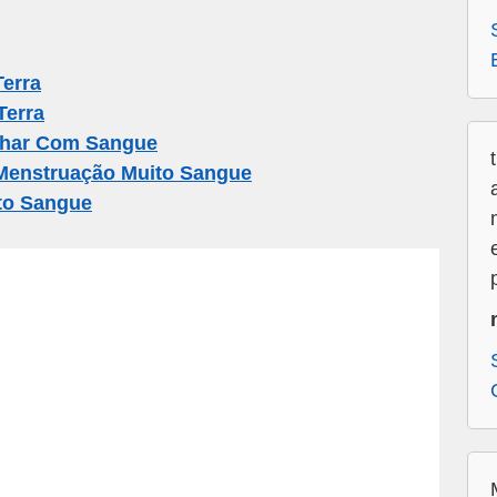
erra
Terra
har Com Sangue
Menstruação Muito Sangue
to Sangue