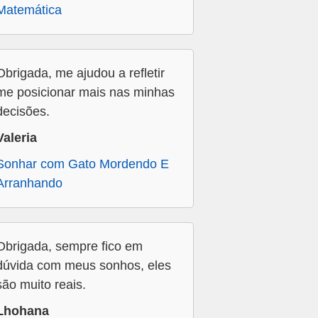
Matemática
Obrigada, me ajudou a refletir
me posicionar mais nas minhas
decisões.
Valeria
Sonhar com Gato Mordendo E
Arranhando
Obrigada, sempre fico em
dúvida com meus sonhos, eles
são muito reais.
Lhohana