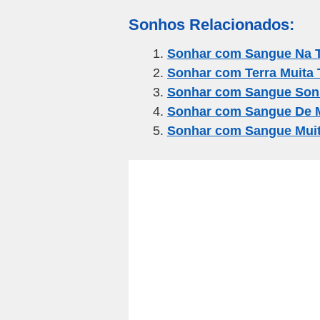
m
a
wi
el
h
h
Sonhos Relacionados:
ail
c
tt
e
at
ar
e
er
gr
s
e
Sonhar com Sangue Na T
Sonhar com Terra Muita 
b
a
A
Sonhar com Sangue Son
o
m
p
Sonhar com Sangue De 
o
p
Sonhar com Sangue Mui
k