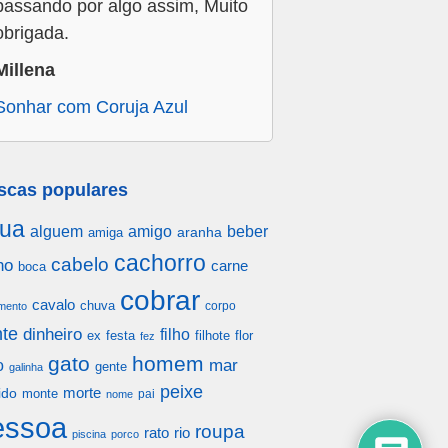
passando por algo assim, Muito
obrigada.
Millena
Sonhar com Coruja Azul
scas populares
ua
alguem
amigo
beber
aranha
amiga
cachorro
cabelo
ho
carne
boca
cobrar
cavalo
chuva
corpo
mento
te
dinheiro
filho
festa
filhote
flor
ex
fez
gato
homem
mar
o
gente
galinha
peixe
morte
ido
monte
pai
nome
essoa
roupa
rato
rio
piscina
porco