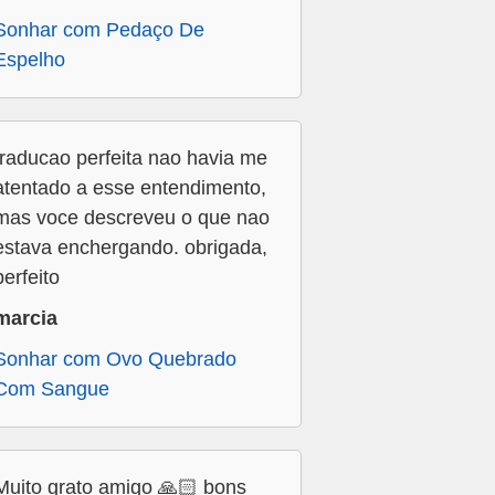
Sonhar com Pedaço De
Espelho
traducao perfeita nao havia me
atentado a esse entendimento,
mas voce descreveu o que nao
estava enchergando. obrigada,
perfeito
marcia
Sonhar com Ovo Quebrado
Com Sangue
Muito grato amigo 🙏🏻 bons